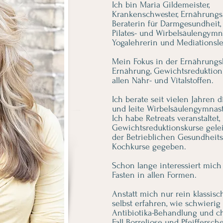
Ich bin Maria Gildemeister,
Krankenschwester, Ernährungsbe
Beraterin für Darmgesundheit,
Pilates- und Wirbelsäulengymna
Yogalehrerin und Mediationsle
Mein Fokus in der Ernährungsb
Ernährung, Gewichtsreduktion
allen Nähr- und Vitalstoffen.
Ich berate seit vielen Jahren d
und leite Wirbelsäulengymnast
Ich habe Retreats veranstaltet,
Gewichtsreduktionskurse gele
der Betrieblichen Gesundheits
Kochkurse gegeben.
Schon lange interessiert mic
Fasten in allen Formen.
Anstatt mich nur rein klassisc
selbst erfahren, wie schwierig
Antibiotika-Behandlung und c
Fall Borreliose und Pfeiffersc