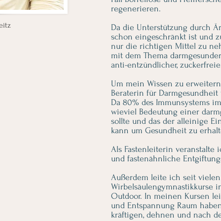
regenerieren.
eitz
Da die Unterstützung durch Ärz
schon eingeschränkt ist und 
nur die richtigen Mittel zu n
mit dem Thema darmgesunde
anti-entzündlicher, zuckerfrei
​Um mein Wissen zu erweitern
Beraterin für Darmgesundheit 
Da 80% des Immunsystems im D
wieviel Bedeutung einer da
sollte und das der alleinige E
kann um Gesundheit zu erhalt
Als Fastenleiterin veranstalte
und fastenähnliche Entgiftung
Außerdem leite ich seit vielen
Wirbelsäulengymnastikkurse i
Outdoor. In meinen Kursen le
und Entspannung Raum haben.
kräftigen, dehnen und nach d