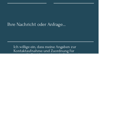
Ich willige ein, dass meine Angaben zur
Kontaktaufnahme und Zuordnung für
eventuelle Rückfragen dauerhaft gespeichert
werden. Hinweis: Diese Einwilligung können Sie
jederzeit mit Wirkung für die Zukunft
widerrufen, indem Sie eine Mail an
fortunaolivia@outlook.de schicken.
Datenschutz
Senden
Anmeldung zum Newsletter