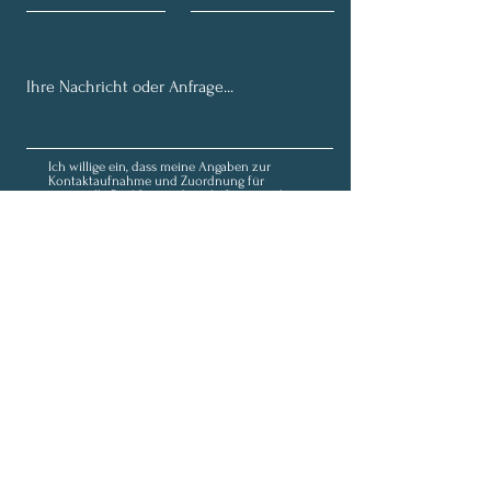
Ich willige ein, dass meine Angaben zur
Kontaktaufnahme und Zuordnung für
eventuelle Rückfragen dauerhaft gespeichert
werden. Hinweis: Diese Einwilligung können Sie
jederzeit mit Wirkung für die Zukunft
widerrufen, indem Sie eine Mail an
fortunaolivia@outlook.de schicken.
Datenschutz
Senden
Anmeldung zum Newsletter