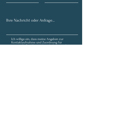
Ich willige ein, dass meine Angaben zur
Kontaktaufnahme und Zuordnung für
eventuelle Rückfragen dauerhaft gespeichert
werden. Hinweis: Diese Einwilligung können Sie
jederzeit mit Wirkung für die Zukunft
widerrufen, indem Sie eine Mail an
fortunaolivia@outlook.de schicken.
Datenschutz
Senden
Anmeldung zum Newsletter