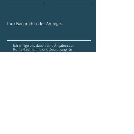
Ich willige ein, dass meine Angaben zur
Kontaktaufnahme und Zuordnung für
eventuelle Rückfragen dauerhaft gespeichert
werden. Hinweis: Diese Einwilligung können Sie
jederzeit mit Wirkung für die Zukunft
widerrufen, indem Sie eine Mail an
fortunaolivia@outlook.de schicken.
Datenschutz
Senden
Anmeldung zum Newsletter