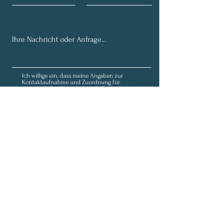
Ich willige ein, dass meine Angaben zur
Kontaktaufnahme und Zuordnung für
eventuelle Rückfragen dauerhaft gespeichert
werden. Hinweis: Diese Einwilligung können Sie
jederzeit mit Wirkung für die Zukunft
widerrufen, indem Sie eine Mail an
fortunaolivia@outlook.de schicken.
Datenschutz
Senden
Anmeldung zum Newsletter