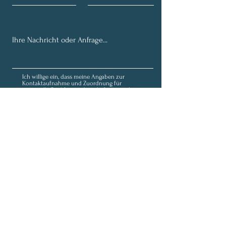
Ich willige ein, dass meine Angaben zur
Kontaktaufnahme und Zuordnung für
eventuelle Rückfragen dauerhaft gespeichert
werden. Hinweis: Diese Einwilligung können Sie
jederzeit mit Wirkung für die Zukunft
widerrufen, indem Sie eine Mail an
fortunaolivia@outlook.de schicken.
Datenschutz
Senden
Anmeldung zum Newsletter