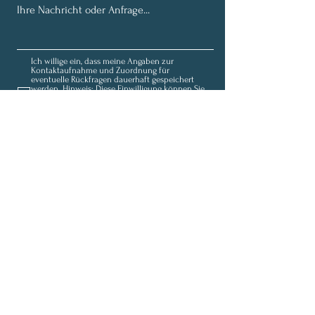
Ich willige ein, dass meine Angaben zur
Kontaktaufnahme und Zuordnung für
eventuelle Rückfragen dauerhaft gespeichert
werden. Hinweis: Diese Einwilligung können Sie
jederzeit mit Wirkung für die Zukunft
widerrufen, indem Sie eine Mail an
fortunaolivia@outlook.de schicken.
Datenschutz
Senden
Anmeldung zum Newsletter