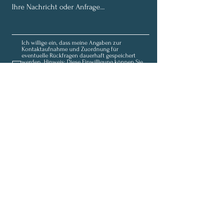
Ich willige ein, dass meine Angaben zur
Kontaktaufnahme und Zuordnung für
eventuelle Rückfragen dauerhaft gespeichert
werden. Hinweis: Diese Einwilligung können Sie
jederzeit mit Wirkung für die Zukunft
widerrufen, indem Sie eine Mail an
fortunaolivia@outlook.de schicken.
Datenschutz
Senden
Anmeldung zum Newsletter