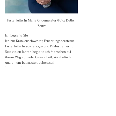
Fastenleiterin Maria Gildemeister (Foto: Detlef 
Zeitz)
Ich begleite Sie
Ich bin Krankenschwester, Ernährungsberaterin, 
Fastenleiterin sowie Yoga- und Pilatestrainerin. 
Seit vielen Jahren begleite ich Menschen auf 
ihrem Weg zu mehr Gesundheit, Wohlbefinden 
und einem bewussten Lebensstil.
In meinen Retreats verbinde ich medizinisches 
Fachwissen mit ganzheitlicher 
Ernährungsberatung, Basenfasten, Detox, 
Bewegung und Entspannung. Mir ist es wichtig, 
dass Sie sich gut aufgehoben fühlen und die 
Zeit nutzen können, um zur Ruhe zu kommen, 
neue Kraft zu schöpfen und nachhaltige Impulse 
für Ihren Alltag mitzunehmen.
Ich freue mich darauf, Sie persönlich auf Ihrem 